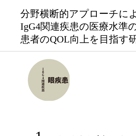
分野横断的アプローチに
IgG4関連疾患の医療水準
患者のQOL向上を目指す
消化器疾患