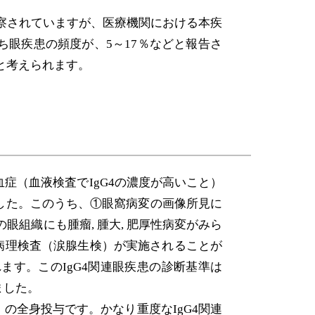
推察されていますが、医療機関における本疾
ち眼疾患の頻度が、5～17％などと報告さ
ると考えられます。
症（血液検査でIgG4の濃度が高いこと）
ました。このうち、①眼窩病変の画像所見に
組織にも腫瘤, 腫大, 肥厚性病変がみら
病理検査（涙腺生検）が実施されることが
ます。このIgG4関連眼疾患の診断基準は
ました。
の全身投与です。かなり重度なIgG4関連