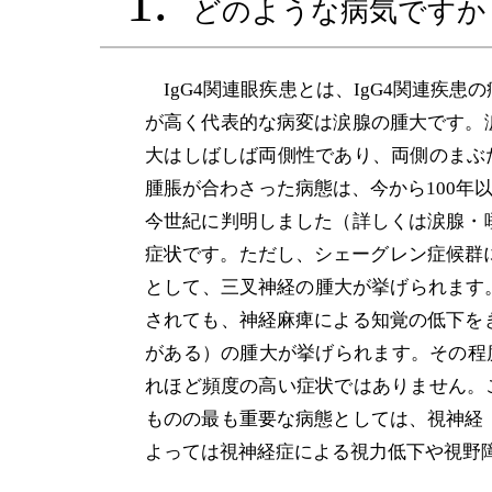
1.
どのような病気ですか
腎臓病
IgG4関連眼疾患とは、IgG4関連疾
が高く代表的な病変は涙腺の腫大です。
大はしばしば両側性であり、両側のまぶた
腫脹が合わさった病態は、今から100年
今世紀に判明しました（詳しくは涙腺・
症状です。ただし、シェーグレン症候群に
として、三叉神経の腫大が挙げられます
されても、神経麻痺による知覚の低下を
がある）の腫大が挙げられます。その程
れほど頻度の高い症状ではありません。こ
ものの最も重要な病態としては、視神経
よっては視神経症による視力低下や視野