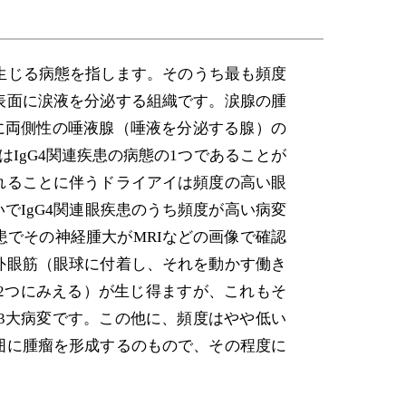
リンパ節・病理
に生じる病態を指します。そのうち最も頻度
表面に涙液を分泌する組織です。涙腺の腫
れに両側性の唾液腺（唾液を分泌する腺）の
IgG4関連疾患の病態の1つであることが
れることに伴うドライアイは頻度の高い眼
でIgG4関連眼疾患のうち頻度が高い病変
でその神経腫大がMRIなどの画像で確認
外眼筋（眼球に付着し、それを動かす働き
2つにみえる）が生じ得ますが、これもそ
の3大病変です。この他に、頻度はやや低い
囲に腫瘤を形成するのもので、その程度に