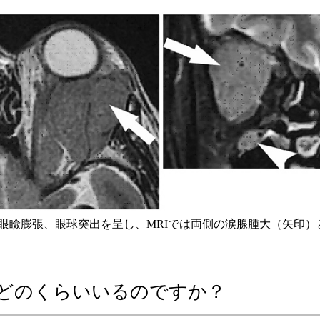
側の眼瞼膨張、眼球突出を呈し、MRIでは両側の涙腺腫大（矢印
どのくらいいるのですか？