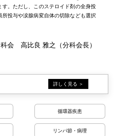
ます。ただし、このステロイド剤の全身投
局所投与や涙腺病変自体の切除なども選択
科会 高比良 雅之（分科会長）
詳しく見る ＞
循環器疾患
リンパ節・病理