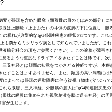
？
内分泌・神経疾患
眼疾患
患の病変が眼球を含めた眼窩（頭蓋骨の目のくぼみの部分）
涙腺は上眼瞼（上まぶた）の耳側の皮膚の下に位置し、眼
の腫れが典型的なIgG4関連疾患の症状の1つです。こ
以上も前からミクリッツ病として知られていましたが、これは
唾液腺分科会の項をご参照ください）。この涙腺が障害さ
見るような重度なドライアイをきたすことは稀です。次い
。三叉神経とは顔面の知覚をつかさどる神経ですが、本疾患
きたすことはまずありません。また、頻度の高い病態には
度によっては眼球の運動障害に伴う複視（物体がだぶって
れら涙腺、三叉神経、外眼筋の腫大はIgG4関連眼疾患
（眼球の網膜に集められた視覚刺激を脳に送る神経）の周
障害が生じます。