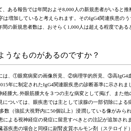
て、ある報告では年間およそ8,000人の新規患者がいると
は増加していると考えられます。そのIgG4関連疾患のう
年間の新規患者数は、おそらく1,000人は超える程度であ
ようなものがあるのですか？
には、①眼窩病変の画像所見、②病理学的所見、③高IgG4血
015年に制定されたIgG4関連眼疾患の診断基準に示され
経腫大, 外眼筋腫大を３つの主な病変として掲げ、また他の眼
見については、眼疾患では主として涙腺の一部切除による
が多数（強拡大視野内に50個以上）浸潤している像がみられ
連疾患による視神経症の発症に留意すべきとの注記が追加され
臓器疾患の場合と同様に副腎皮質ホルモン剤（ステロイド）