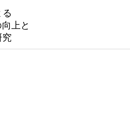
よる
の向上と
研究
涙腺・唾液腺疾患
呼吸器疾患