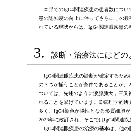
本邦でのIgG4関連疾患の患者数につい
患の認知度の向上に伴ってさらにこの数字
れている現状からは、IgG4関連眼疾患の
3.
診断・治療法にはどの
IgG4関連眼疾患の診断が確定するため
の３つが揃うことが条件であることが、2
ついては、先述のように涙腺腫大，三叉神
れることを挙げています。②病理学的所
多く、IgG4染色が陽性となる形質細胞
2023年に改訂され、そこではIgG4関
IgG4関連眼疾患の治療の基本は、他の